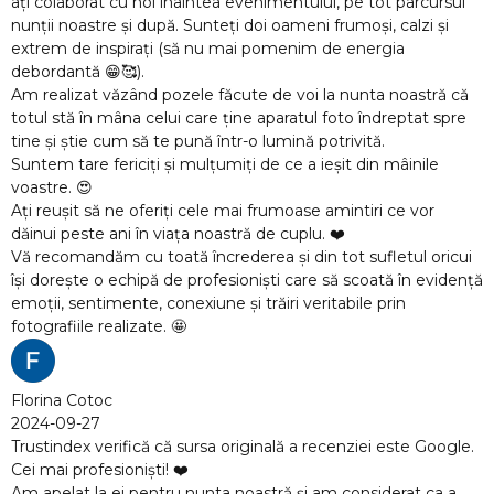
i, pe tot parcursul
frumoși, calzi și
de energia
la nunta noastră că
foto îndreptat spre
trivită.
eșit din mâinile
amintiri ce vor
 ❤️
tot sufletul oricui
 să scoată în evidență
tabile prin
cenziei este Google.
m considerat ca a