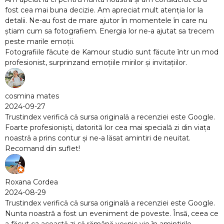
t atenția lor la
entele în care nu
-a ajutat sa trecem
t făcute într un mod
invitațiilor.
cenziei este Google.
pecială zi din viața
i de neuitat.
cenziei este Google.
veste. Însă, ceea ce
în amintirile